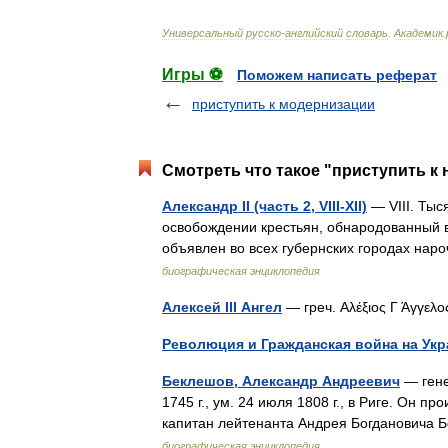
Универсальный
русско
-
английский
словарь
.
Академик
.
Игры ⚽
Поможем написать реферат
приступить к модернизации
Смотреть что такое "приступить к 
Александр II (часть 2, VIII-XII)
— VIII. Ты
освобождении крестьян, обнародованный в 
объявлен во всех губернских городах н
биографическая энциклопедия
Алексей III Ангел
— греч. Αλέξιος Γ Άγγε
Революция и Гражданская война на Укр
Беклешов, Александр Андреевич
— гене
1745 г., ум. 24 июля 1808 г., в Риге. Он
капитан лейтенанта Андрея Богдановича
биографическая энциклопедия