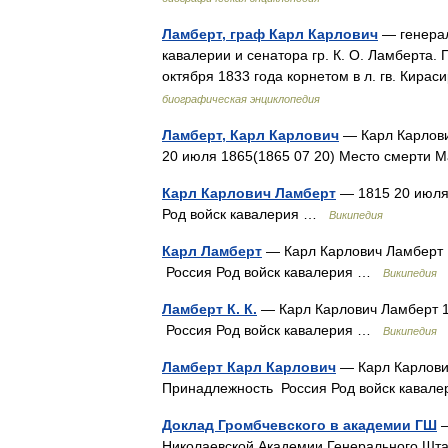
Ламберт, граф Карл Карлович
— генерал 
кавалерии и сенатора гр. К. О. Ламберта.
октября 1833 года корнетом в л. гв. Кир
биографическая энциклопедия
Ламберт, Карл Карлович
— Карл Карлови
20 июля 1865(1865 07 20) Место смерти
Карл Карлович Ламберт
— 1815 20 июля
Род войск кавалерия …
Википедия
Карл Ламберт
— Карл Карлович Ламберт 
Россия Род войск кавалерия …
Википедия
Ламберт К. К.
— Карл Карлович Ламберт 1
Россия Род войск кавалерия …
Википедия
Ламберт Карл Карлович
— Карл Карлови
Принадлежность Россия Род войск кава
Доклад Громбчевского в академии ГШ
—
Николаевской Академии Генерального Штаб