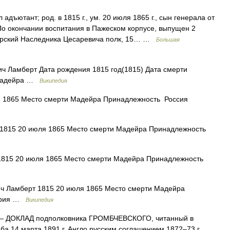
адъютант; род. в 1815 г., ум. 20 июля 1865 г., сын генерала от
 По окончании воспитания в Пажеском корпусе, выпущен 2
асирский Наследника Цесаревича полк, 15… …
Большая
ч Ламберт Дата рождения 1815 год(1815) Дата смерти
 Мадейра …
Википедия
 1865 Место смерти Мадейра Принадлежность Россия
1815 20 июля 1865 Место смерти Мадейра Принадлежность
815 20 июля 1865 Место смерти Мадейра Принадлежность
ч Ламберт 1815 20 июля 1865 Место смерти Мадейра
лерия …
Википедия
 ДОКЛАД подполковника ГРОМБЧЕВСКОГО, читанный в
а 14 марта 1891 г. Англо русским соглашением 1872–73 г.