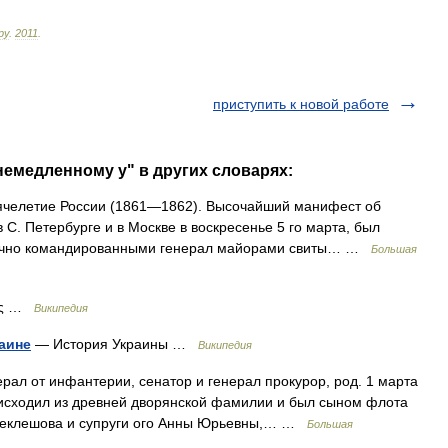
ру
.
2011
.
приступить к новой работе
немедленному у" в других словарях:
сячелетие России (1861—1862). Высочайший манифест об
С. Петербурге и в Москве в воскресенье 5 го марта, был
арочно командированными генерал майорами свиты… …
Большая
λος …
Википедия
аине
— История Украины …
Википедия
рал от инфантерии, сенатор и генерал прокурор, род. 1 марта
 происходил из древней дворянской фамилии и был сыном флота
 Беклешова и супруги ого Анны Юрьевны,… …
Большая