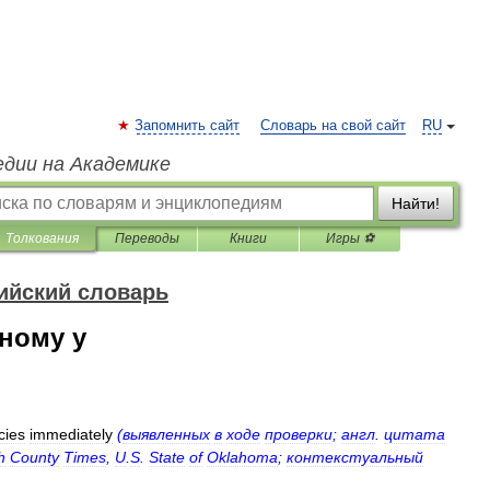
Запомнить сайт
Словарь на свой сайт
RU
едии на Академике
Найти!
Толкования
Переводы
Книги
Игры ⚽
ийский словарь
ному у
cies
immediately
(
выявленных
в
ходе
проверки
;
англ
.
цитата
h
County
Times
,
U
.
S
.
State
of
Oklahoma
;
контекстуальный