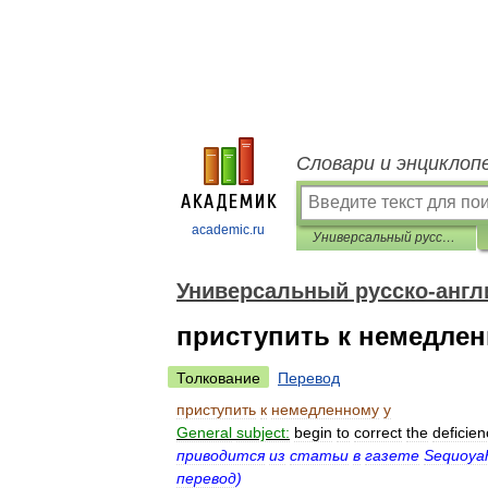
Словари и энциклоп
academic.ru
Универсальный русско-английский словарь
Универсальный русско-англ
приступить к немедлен
Толкование
Перевод
приступить
к
немедленному
у
General
subject:
begin
to
correct
the
deficien
приводится
из
статьи
в
газете
Sequoya
перевод
)