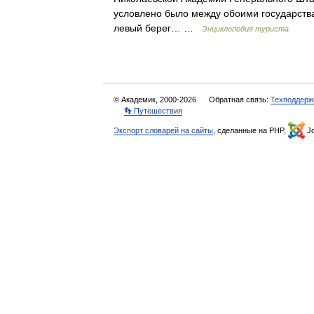
условлено было между обоими государства
левый берег… …
Энциклопедия туриста
© Академик, 2000-2026
Обратная связь:
Техподдерж
👣 Путешествия
Экспорт словарей на сайты
, сделанные на PHP,
Jo